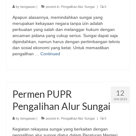
FAQ
by
bengawan
|
posted in:
Pengalihan Alur Sungai
|
0
Apapun alasannya, memindahkan sungai yang
Contact Us
merupakan kekayaan negara tanpa izin adalah
perbuatan yang salah dan melanggar hukum dengan
ancaman pidana yang cukup serius. Sungai dapat saja
dipindahkan, namun harus dengan pertimbangan teknis
dan sosial ekonomi yang ketat. Untuk memastikan
pengalihan …
Continued
Permen PUPR
12
JAN 2023
Pengalihan Alur Sungai
by
bengawan
|
posted in:
Pengalihan Alur Sungai
|
0
Kegiatan rekayasa sungai yang berkaitan dengan
pengalihan alur sungai diatur dalam Peraturan Menteri