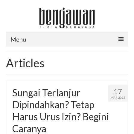
Menu
Services
Articles
About Us
Career
Sungai Terlanjur
17
Resources
MAR 2023
Dipindahkan? Tetap
Training Course & Internship
Harus Urus Izin? Begini
Articles
Caranya
Download